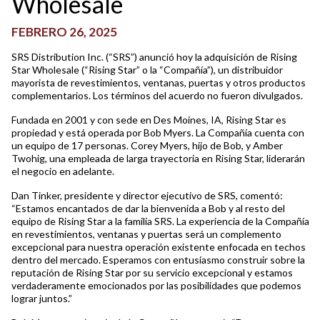
Wholesale
FEBRERO 26, 2025
SRS Distribution Inc. (“SRS”) anunció hoy la adquisición de Rising
Star Wholesale (“Rising Star” o la “Compañía”), un distribuidor
mayorista de revestimientos, ventanas, puertas y otros productos
complementarios. Los términos del acuerdo no fueron divulgados.
Fundada en 2001 y con sede en Des Moines, IA, Rising Star es
propiedad y está operada por Bob Myers. La Compañía cuenta con
un equipo de 17 personas. Corey Myers, hijo de Bob, y Amber
Twohig, una empleada de larga trayectoria en Rising Star, liderarán
el negocio en adelante.
Dan Tinker, presidente y director ejecutivo de SRS, comentó:
“Estamos encantados de dar la bienvenida a Bob y al resto del
equipo de Rising Star a la familia SRS. La experiencia de la Compañía
en revestimientos, ventanas y puertas será un complemento
excepcional para nuestra operación existente enfocada en techos
dentro del mercado. Esperamos con entusiasmo construir sobre la
reputación de Rising Star por su servicio excepcional y estamos
verdaderamente emocionados por las posibilidades que podemos
lograr juntos.”