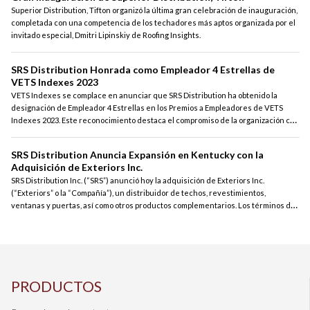
Superior Distribution, Tifton organizó la última gran celebración de inauguración,
completada con una competencia de los techadores más aptos organizada por el
invitado especial, Dmitri Lipinskiy de Roofing Insights.
SRS Distribution Honrada como Empleador 4 Estrellas de
VETS Indexes 2023
VETS Indexes se complace en anunciar que SRS Distribution ha obtenido la
designación de Empleador 4 Estrellas en los Premios a Empleadores de VETS
Indexes 2023. Este reconocimiento destaca el compromiso de la organización con
el reclutamiento, contratación, retención, desarrollo y apoyo a los veteranos y a
la comunidad vinculada a las fuerzas armadas.
SRS Distribution Anuncia Expansión en Kentucky con la
Adquisición de Exteriors Inc.
SRS Distribution Inc. (“SRS”) anunció hoy la adquisición de Exteriors Inc.
(“Exteriors” o la “Compañía”), un distribuidor de techos, revestimientos,
ventanas y puertas, así como otros productos complementarios. Los términos del
acuerdo no fueron revelados.
PRODUCTOS