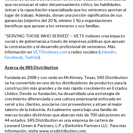
que reconozcan el valor del pensamiento crítico, las habilidades
únicas y la capacitación especializada que los veteranos aportan al
lugar de trabajo. Además, donan una porción significativa de sus
ganancias (objetivo del 20 %, mínimo 5 %) a organizaciones
benéficas que apoyan a los veteranos y sus familias.
“SERVING THOSE WHO SERVED” – VETS Indexes crea impacto
social y de gobernanza a través de empresas públicas que apoyan
la contratación y el desarrollo profesional de veteranos. Más
información en
VETSIndexes.com
y redes sociales (
LinkedIn
,
Facebook
,
Twitter
).
Acerca de SRS Distribution
Fundada en 2008 y con sede en McKinney, Texas, SRS Distribution
se ha convertido en uno de los distribuidores de productos para la
construcción más grandes y de más rápido crecimiento en Estados
Unidos. Desde su fundación, ha desarrollado una estrategia de
crecimiento diferenciada y una cultura empresarial enfocada en
servir a los clientes, asociarse con proveedores y atraer al mejor
talento de la industria. Actualmente opera bajo una familia de
marcas locales distintivas que abarcan más de 700 ubicaciones en
44 estados. SRS Distribution es una empresa de cartera de
Leonard Green & Partners, L.P. y Berkshire Partners LLC. Para más
información, visite
www.srsdistribution.com
.