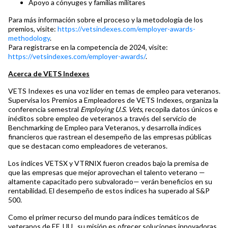
Apoyo a cónyuges y familias militares
Para más información sobre el proceso y la metodología de los
premios, visite:
https://vetsindexes.com/employer-awards-
methodology
.
Para registrarse en la competencia de 2024, visite:
https://vetsindexes.com/employer-awards/
.
Acerca de VETS Indexes
VETS Indexes es una voz líder en temas de empleo para veteranos.
Supervisa los Premios a Empleadores de VETS Indexes, organiza la
conferencia semestral
Employing U.S. Vets
, recopila datos únicos e
inéditos sobre empleo de veteranos a través del servicio de
Benchmarking de Empleo para Veteranos, y desarrolla índices
financieros que rastrean el desempeño de las empresas públicas
que se destacan como empleadores de veteranos.
Los índices VETSX y VTRNIX fueron creados bajo la premisa de
que las empresas que mejor aprovechan el talento veterano —
altamente capacitado pero subvalorado— verán beneficios en su
rentabilidad. El desempeño de estos índices ha superado al S&P
500.
Como el primer recurso del mundo para índices temáticos de
veteranos de EE. UU., su misión es ofrecer soluciones innovadoras