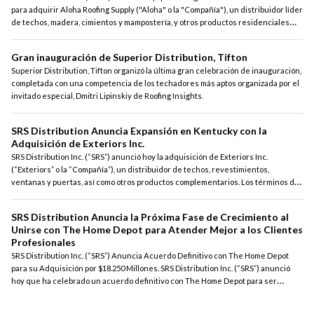
para adquirir Aloha Roofing Supply ("Aloha" o la "Compañía"), un distribuidor líder
de techos, madera, cimientos y mampostería, y otros productos residenciales
relacionados.
Gran inauguración de Superior Distribution, Tifton
Superior Distribution, Tifton organizó la última gran celebración de inauguración,
completada con una competencia de los techadores más aptos organizada por el
invitado especial, Dmitri Lipinskiy de Roofing Insights.
SRS Distribution Anuncia Expansión en Kentucky con la
Adquisición de Exteriors Inc.
SRS Distribution Inc. (“SRS”) anunció hoy la adquisición de Exteriors Inc.
(“Exteriors” o la “Compañía”), un distribuidor de techos, revestimientos,
ventanas y puertas, así como otros productos complementarios. Los términos del
acuerdo no fueron revelados.
SRS Distribution Anuncia la Próxima Fase de Crecimiento al
Unirse con The Home Depot para Atender Mejor a los Clientes
Profesionales
SRS Distribution Inc. (“SRS”) Anuncia Acuerdo Definitivo con The Home Depot
para su Adquisición por $18.250 Millones. SRS Distribution Inc. (“SRS”) anunció
hoy que ha celebrado un acuerdo definitivo con The Home Depot para ser
adquirida por $18,250 millones. Según los términos del acuerdo, SRS Distribution
operará como una unidad de negocio independiente dentro de The Home Depot,