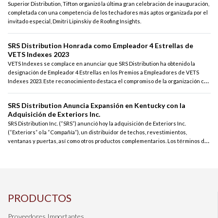
Superior Distribution, Tifton organizó la última gran celebración de inauguración,
completada con una competencia de los techadores más aptos organizada por el
invitado especial, Dmitri Lipinskiy de Roofing Insights.
SRS Distribution Honrada como Empleador 4 Estrellas de
VETS Indexes 2023
VETS Indexes se complace en anunciar que SRS Distribution ha obtenido la
designación de Empleador 4 Estrellas en los Premios a Empleadores de VETS
Indexes 2023. Este reconocimiento destaca el compromiso de la organización con
el reclutamiento, contratación, retención, desarrollo y apoyo a los veteranos y a
la comunidad vinculada a las fuerzas armadas.
SRS Distribution Anuncia Expansión en Kentucky con la
Adquisición de Exteriors Inc.
SRS Distribution Inc. (“SRS”) anunció hoy la adquisición de Exteriors Inc.
(“Exteriors” o la “Compañía”), un distribuidor de techos, revestimientos,
ventanas y puertas, así como otros productos complementarios. Los términos del
acuerdo no fueron revelados.
PRODUCTOS
Proveedores Importantes